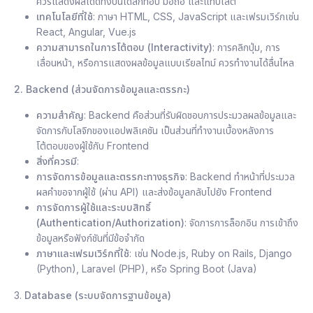
ควรแสดงผลได้ดีทั้งบนเดสก์ท็อป มือถือ และแท็บเล็ต
เทคโนโลยีที่ใช้
: ภาษา HTML, CSS, JavaScript และเฟรมเวิร์กเช่น
React, Angular, Vue.js
ความสามารถในการโต้ตอบ (Interactivity)
: การคลิกปุ่ม, การ
เลื่อนหน้า, หรือการแสดงผลข้อมูลแบบเรียลไทม์ ควรทำงานได้ลื่นไหล
2. Backend (ส่วนจัดการข้อมูลและตรรกะ)
ความสำคัญ
: Backend คือส่วนที่รับผิดชอบการประมวลผลข้อมูลและ
จัดการกับโลจิกของแอปพลิเคชัน เป็นส่วนที่ทำงานเบื้องหลังการ
โต้ตอบของผู้ใช้กับ Frontend
สิ่งที่ควรมี
:
การจัดการข้อมูลและตรรกะทางธุรกิจ
: Backend ทำหน้าที่ประมวล
ผลคำขอจากผู้ใช้ (ผ่าน API) และส่งข้อมูลกลับไปยัง Frontend
การจัดการผู้ใช้และระบบสิทธิ์
(Authentication/Authorization)
: จัดการการล็อกอิน การเข้าถึง
ข้อมูลหรือฟังก์ชันที่มีข้อจำกัด
ภาษาและเฟรมเวิร์กที่ใช้
: เช่น Node.js, Ruby on Rails, Django
(Python), Laravel (PHP), หรือ Spring Boot (Java)
3.
Database (ระบบจัดการฐานข้อมูล)