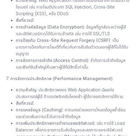
ความสำคัญ
: Web Application ต้องมีการป้องกันจากการโจมตีทาง
ไซเบอร์ เช่น การโจมตีประเภท SQL Injection, Cross-Site
Scripting (XSS), หรือ DDoS
สิ่งที่ควรมี
:
การเข้ารหัสข้อมูล (Data Encryption)
: ข้อมูลที่ถูกส่งระหว่างผู้ใช้
และเซิร์ฟเวอร์ควรได้รับการเข้ารหัส เช่น การใช้ SSL/TLS
การป้องกัน Cross-Site Request Forgery (CSRF)
: เป็น
มาตรการป้องกันการโจมตีที่เกี่ยวกับการยืนยันตัวตนของผู้ใช้ที่ไม่ได้รับ
อนุญาต
การจัดการการเข้าถึง (Access Control)
: จำกัดการเข้าถึงข้อมูล
และฟังก์ชันสำคัญให้เฉพาะผู้ใช้ที่มีสิทธิ์เท่านั้น
7.
การจัดการประสิทธิภาพ (Performance Management)
ความสำคัญ
: ประสิทธิภาพของ Web Application มีผลต่อ
ประสบการณ์ผู้ใช้ ถ้าแอปพลิเคชันโหลดช้า ผู้ใช้อาจยกเลิกการใช้งาน
สิ่งที่ควรมี
:
การแคชข้อมูล (Caching)
: การแคชช่วยลดการโหลดข้อมูลซ้ำซ้อน
และช่วยเพิ่มความเร็วในการเข้าถึงข้อมูล
การเพิ่มประสิทธิภาพการทำงานของเซิร์ฟเวอร์
: เช่น การใช้ Load
Balancer เพื่อกระจายการรับส่งข้อมูลและลดภาระของเซิร์ฟเวอร์