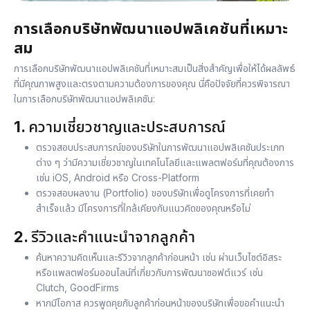
การเลือกบริษัทพัฒนาแอปพลิเคชันที่เหมาะ
สม
การเลือกบริษัทพัฒนาแอปพลิเคชันที่เหมาะสมเป็นสิ่งสำคัญเพื่อให้ได้ผลลัพธ์
ที่มีคุณภาพสูงและตรงตามความต้องการของคุณ นี่คือปัจจัยที่ควรพิจารณา
ในการเลือก
บริษัทพัฒนาแอปพลิเคชัน
:
1.
ความเชี่ยวชาญและประสบการณ์
ตรวจสอบประสบการณ์ของบริษัทในการพัฒนาแอปพลิเคชันประเภท
ต่าง ๆ ว่ามีความเชี่ยวชาญในเทคโนโลยีและแพลตฟอร์มที่คุณต้องการ
เช่น iOS, Android หรือ Cross-Platform
ตรวจสอบผลงาน (Portfolio) ของบริษัทเพื่อดูโครงการที่เคยทำ
สำเร็จแล้ว มีโครงการที่ใกล้เคียงกับแนวคิดของคุณหรือไม่
2.
รีวิวและคำแนะนำจากลูกค้า
ค้นหาความคิดเห็นและรีวิวจากลูกค้าก่อนหน้า เช่น ผ่านเว็บไซต์อิสระ
หรือแพลตฟอร์มออนไลน์ที่เกี่ยวกับการพัฒนาซอฟต์แวร์ เช่น
Clutch, GoodFirms
หากมีโอกาส ควรพูดคุยกับลูกค้าก่อนหน้าของบริษัทเพื่อขอคำแนะนำ