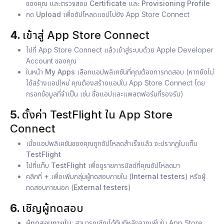
ของคุณ และตรวจสอบ
Certificate
และ
Provisioning Profile
กด
Upload
เพื่ออัปโหลดแอปไปยัง App Store Connect
4.
เข้าสู่ App Store Connect
ไปที่
App Store Connect
แล้วเข้าสู่ระบบด้วย Apple Developer
Account ของคุณ
ในหน้า
My Apps
เลือกแอปพลิเคชันที่คุณต้องการทดสอบ (หากยังไม่
ได้สร้างแอปใหม่ คุณต้องสร้างแอปใน App Store Connect โดย
กรอกข้อมูลที่จำเป็น เช่น ชื่อแอปและแพลตฟอร์มที่รองรับ)
5.
ตั้งค่า TestFlight ใน App Store
Connect
เมื่อ
แอปพลิเคชัน
ของคุณถูกอัปโหลดสำเร็จแล้ว จะปรากฏในแท็บ
TestFlight
ไปที่แท็บ
TestFlight
เพื่อดูรายการบิลด์ที่คุณอัปโหลดมา
คลิกที่
+
เพื่อเพิ่มกลุ่มผู้ทดสอบภายใน (
Internal testers
) หรือผู้
ทดสอบภายนอก (
External testers
)
6.
เชิญผู้ทดสอบ
ผู้ทดสอบภายใน
: สามารถเชิญได้ทันทีหลังจากเพิ่มใน App Store