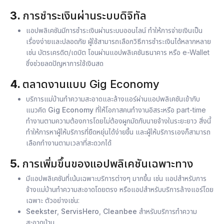
3.
การชำระเงินผ่านระบบดิจิทัล
แอปพลิเคชันมีการชำระเงินผ่านระบบออนไลน์ ทำให้การจ่ายเงินเป็น
เรื่องง่ายและปลอดภัย ผู้ใช้สามารถเลือกวิธีการชำระเงินได้หลากหลาย
เช่น บัตรเครดิต/เดบิต โอนผ่านแอปพลิเคชันธนาคาร หรือ e-Wallet
ซึ่งช่วยลดปัญหาการใช้เงินสด
4.
ตลาดงานแบบ Gig Economy
บริการแม่บ้านทำความสะอาดและล้างแอร์ผ่านแอปพลิเคชันเข้ากับ
แนวคิด
Gig Economy
ที่ให้โอกาสคนทำงานอิสระหรือ part-time
ทำงานตามความต้องการโดยไม่ต้องผูกมัดกับนายจ้างในระยะยาว สิ่งนี้
ทำให้การหาผู้ให้บริการที่ยืดหยุ่นได้ง่ายขึ้น และผู้ให้บริการเองก็สามารถ
เลือกทำงานตามเวลาที่สะดวกได้
5.
การเพิ่มขึ้นของแอปพลิเคชันเฉพาะทาง
มีแอปพลิเคชันที่เน้นเฉพาะบริการต่างๆ มากขึ้น เช่น แอปสำหรับการ
จ้างแม่บ้านทำความสะอาดโดยตรง หรือแอปสำหรับบริการล้างแอร์โดย
เฉพาะ ตัวอย่างเช่น:
Seekster
,
ServisHero
,
Cleanbee
สำหรับบริการทำความ
สะอาดบ้าน