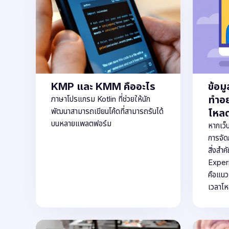
KMP และ KMM คืออะไร
ข้อม
ทำอย่
ภาษาโปรแกรม Kotlin ที่ช่วยให้นัก
พัฒนาสามารถเขียนโค้ดที่สามารถรันได้
โหลด
บนหลายแพลตฟอร์ม
หากเว็
การจัด
สิ่งสำ
Experi
คือแนว
เวลาโห