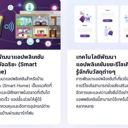
พัฒนาแอปพลิเคชัน
เทคโนโลยีพัฒนา
อัจฉริยะ (Smart
แอปพลิเคชันขยะรีไซเคิ
e)
รู้จักกับวัสดุต่างๆ
นาแอปพลิเคชันสำหรับบ้าน
การพัฒนาแอปพลิเคชันที่เกี่ยวข้
ยะ (Smart Home) เป็นแนวคิดที่
การรีไซเคิลสามารถช่วยส่งเสริ
จและมีศักยภาพในตลาดที่เติบโต
จัดการขยะและความยั่งยืนได้อย่
ดเร็ว แอปนี้จะช่วยให้ผู้ใช้
แอพพลิเคชันนี้สามารถใช้เทคโนโ
ควบคุมและจัดการอุปกรณ์ต่าง
หลากหลาย
นบ้านผ่านสมาร์ทโฟน