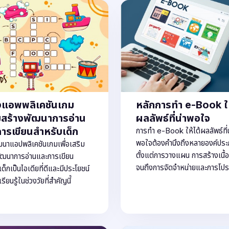
งแอพพลิเคชันเกม
หลักการทำ e-Book ให
มสร้างพัฒนาการอ่าน
ผลลัพธ์ที่น่าพอใจ
ารเขียนสำหรับเด็ก
การทำ e-Book ให้ได้ผลลัพธ์ที่น
พอใจต้องคำนึงถึงหลายองค์ปร
นาแอปพลิเคชันเกมเพื่อเสริม
ตั้งแต่การวางแผน การสร้างเนื้
ัฒนาการอ่านและการเขียน
จนถึงการจัดจำหน่ายและการโป
ด็กเป็นไอเดียที่ดีและมีประโยชน์
รียนรู้ในช่วงวัยที่สำคัญนี้