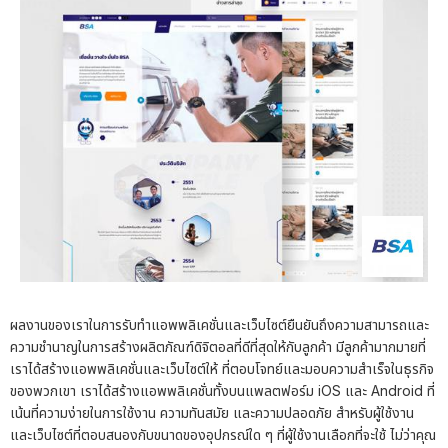
ผลงานของเราในการรับทำแอพพลิเคชั่นและเว็บไซต์ยืนยันถึงความสามารถและ
ความชำนาญในการสร้างผลิตภัณฑ์ดิจิตอลที่ดีที่สุดให้กับลูกค้า มีลูกค้ามากมายที่
เราได้สร้างแอพพลิเคชั่นและเว็บไซต์ให้ ที่ตอบโจทย์และมอบความสำเร็จในธุรกิจ
ของพวกเขา เราได้สร้างแอพพลิเคชั่นทั้งบนแพลตฟอร์ม iOS และ Android ที่
เน้นที่ความง่ายในการใช้งาน ความทันสมัย และความปลอดภัย สำหรับผู้ใช้งาน
และเว็บไซต์ที่ตอบสนองกับขนาดของอุปกรณ์ใด ๆ ที่ผู้ใช้งานเลือกที่จะใช้ ไม่ว่าคุณ