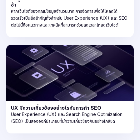
ช้า
หากเว็บไซต์ของคุณมีข้อมูลจำนวนมาก การจัดการเพื่อให้โหลดได้
รวดเร็วเป็นสิ่งสำคัญทั้งสำหรับ User Experience (UX) และ SEO
ต่อไปนี้คือแนวทางและเทคนิคที่สามารถช่วยลดเวลาโหลดเว็บไซต์
UX มีความเกี่ยวข้องอย่างไรกับการทำ SEO
User Experience (UX) และ Search Engine Optimization
(SEO) เป็นสององค์ประกอบที่มีความเกี่ยวข้องกันอย่างใกล้ชิด