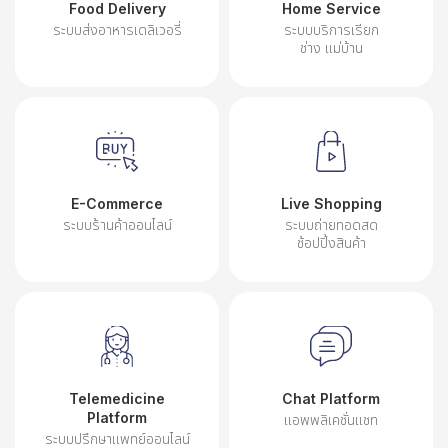
Food Delivery
Home Service
ระบบส่งอาหารเดลิเวอรี่
ระบบบริการเรียก
ช่าง แม่บ้าน
E-Commerce
Live Shopping
ระบบร้านค้าออนไลน์
ระบบถ่ายทอดสด
ช้อปปิ้งสินค้า
Telemedicine
Chat Platform
Platform
แอพพลิเคชั่นแชท
ระบบปรึกษาแพทย์ออนไลน์