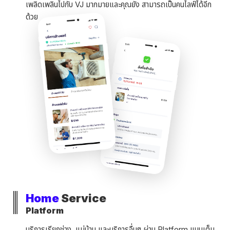
เพลิดเพลินไปกับ VJ มากมายและคุณยัง สามารถเป็นคนไลฟ์ได้อีก
ด้วย
Home
Service
Platform
บริการเรียกช่าง, แม่บ้าน และบริการอื่นๆ ผ่าน Platform แบบเต็ม