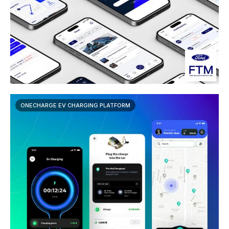
ONECHARGE EV CHARGING PLATFORM