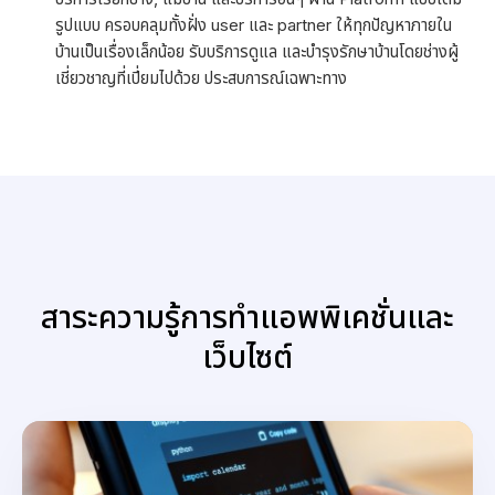
รูปแบบ ครอบคลุมทั้งฝั่ง user และ partner ให้ทุกปัญหาภายใน
บ้านเป็นเรื่องเล็กน้อย รับบริการดูแล และบำรุงรักษาบ้านโดยช่างผู้
เชี่ยวชาญที่เปี่ยมไปด้วย ประสบการณ์เฉพาะทาง
สาระความรู้การทำแอพพิเคชั่นและ
เว็บไซต์