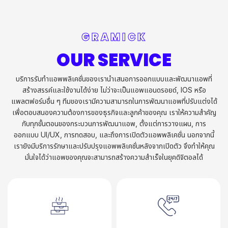
GRAMICK
OUR SERVICE
บริการรับทำแอพพลิเคชั่นของเรานำเสนอการออกแบบและพัฒนาแอพที่
สร้างสรรค์และใช้งานได้ง่าย ไม่ว่าจะเป็นแอพแอนดรอยด์, IOS หรือ
แพลตฟอร์มอื่น ๆ ทีมของเรามีความสามารถในการพัฒนาแอพที่ปรับแต่งได้
เพื่อตอบสนองความต้องการของธุรกิจและลูกค้าของคุณ เราให้ความสำคัญ
กับทุกขั้นตอนของกระบวนการพัฒนาแอพ, ตั้งแต่การวางแผน, การ
ออกแบบ UI/UX, การทดสอบ, และถึงการเปิดตัวแอพพลิเคชั่น นอกจากนี้
เรายังมีบริการรักษาและปรับปรุงแอพพลิเคชั่นหลังจากเปิดตัว จึงทำให้คุณ
มั่นใจได้ว่าแอพของคุณจะสามารถสร้างความสำเร็จในยุคดิจิตอลได้